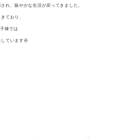
園され、賑やかな生活が戻ってきました。
てきており、
男子棟では
しています🍜