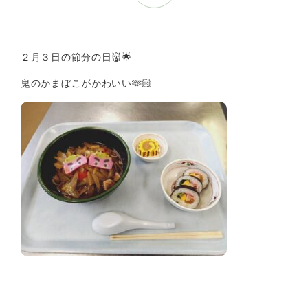
２月３日の節分の日👹🌟
鬼のかまぼこがかわいい🫶🏻